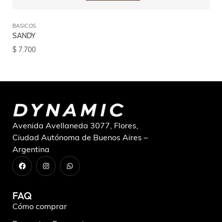
BASICOS
BA
SANDY
L
$
7.700
$
6
Avenida Avellaneda 3077, Flores,
Ciudad Autónoma de Buenos Aires –
Argentina
FAQ
Cómo comprar