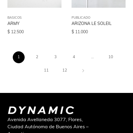
BASICOS
PUBLICADO
ARMY
ARIZONA LE SOLEIL
$
12.500
$
11.000
1
2
3
4
…
10
11
12
Avenida Avellaneda 3077, Flores,
Ciudad Autónoma de Buenos Aires –