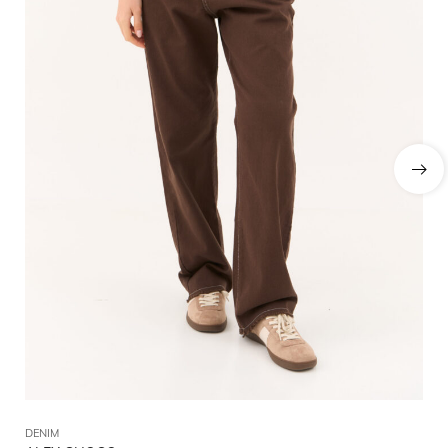
DENIM
DE