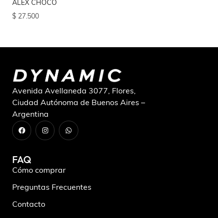
ALEX CHOCO
AL
$
27.500
$
2
Avenida Avellaneda 3077, Flores,
Ciudad Autónoma de Buenos Aires –
Argentina
FAQ
Cómo comprar
Preguntas Frecuentes
Contacto