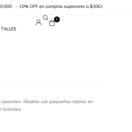
000
- 10% OFF en compras superiores a $300.000 o en pedidos 
0
 TALLES
n spandex. Modelo con pequeñas tablas en
n botones.