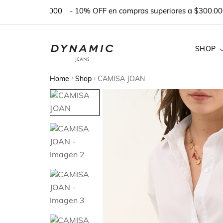
PRA $100.000
- 10% OFF en compras superiores a $300.000 o 
SHOP
Home
Shop
CAMISA JOAN
/
/
DENIM
TEJIDOS
BASICOS
REMERAS Y T
MONOS & VES
SHORTS
PANTALONES