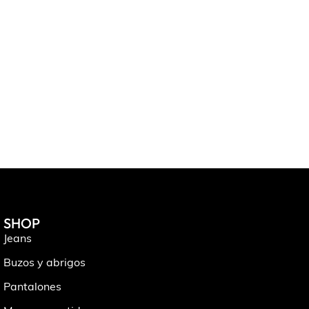
BASICOS
LOLA RUST
$
6.500
SHOP
Jeans
Buzos y abrigos
Pantalones