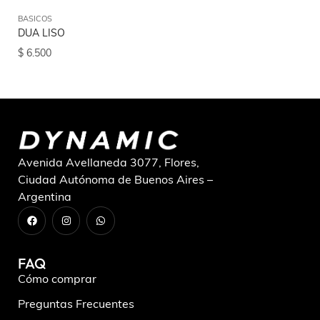
BASICOS
BA
DUA LISO
LI
$
6.500
$
9
Avenida Avellaneda 3077, Flores,
Ciudad Autónoma de Buenos Aires –
Argentina
FAQ
Cómo comprar
Preguntas Frecuentes