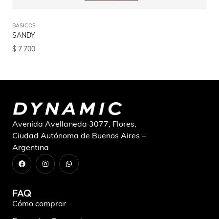
BASICOS
BA
SANDY
LI
$
7.700
$
9
Avenida Avellaneda 3077, Flores,
Ciudad Autónoma de Buenos Aires –
Argentina
FAQ
Cómo comprar