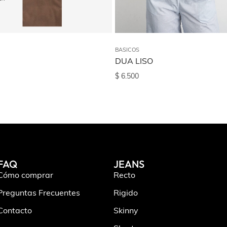
BASICOS
DUA LISO
$
6.500
FAQ
JEANS
Cómo comprar
Recto
Preguntas Frecuentes
Rigido
Contacto
Skinny