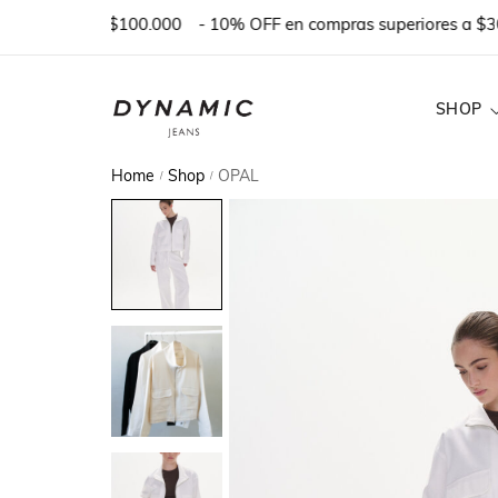
 COMPRA $100.000
- 10% OFF en compras superiores a $300.0
SHOP
Home
Shop
OPAL
/
/
DENIM
TEJIDOS
BASICOS
REMERAS Y T
MONOS & VES
SHORTS
PANTALONES