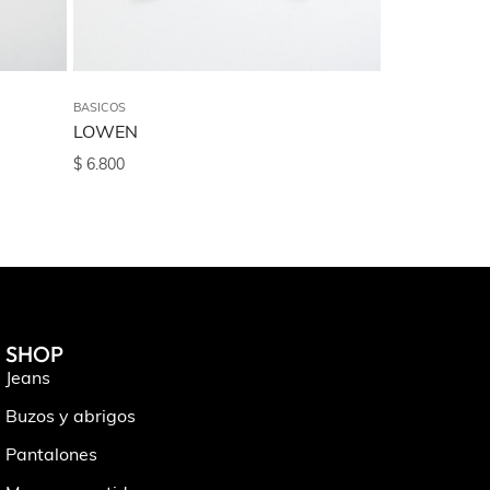
BASICOS
BASICOS
LOWEN
TERMICA D
$
6.800
$
7.500
SHOP
Jeans
Buzos y abrigos
Pantalones