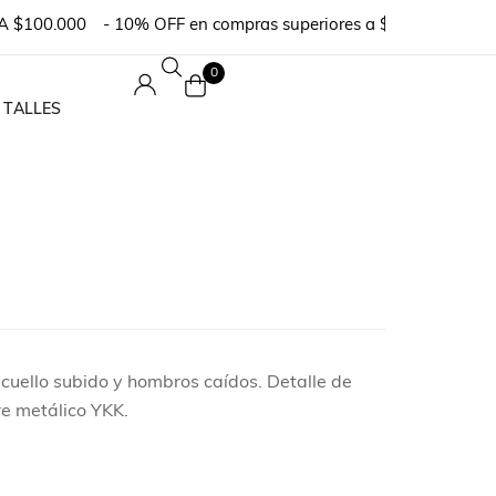
100.000
- 10% OFF en compras superiores a $300.000 o en ped
0
 TALLES
cuello subido y hombros caídos. Detalle de
rre metálico YKK.