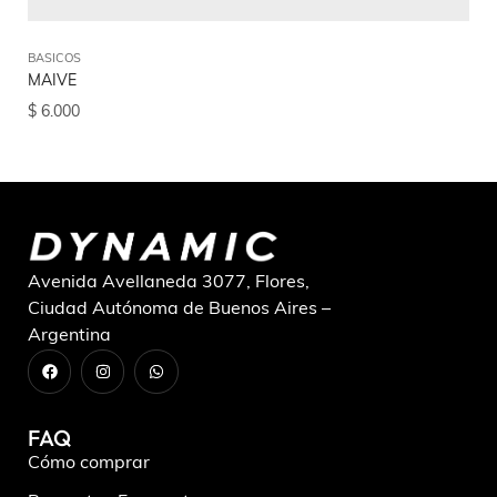
BASICOS
BA
MAIVE
CO
$
6.000
$
7
Avenida Avellaneda 3077, Flores,
Ciudad Autónoma de Buenos Aires –
Argentina
FAQ
Cómo comprar