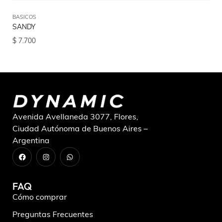
BASICOS
BA
SANDY
L
$
7.700
$
6
Avenida Avellaneda 3077, Flores,
Ciudad Autónoma de Buenos Aires –
Argentina
FAQ
Cómo comprar
Preguntas Frecuentes