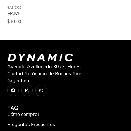
BASICOS
BA
MAIVE
AY
$
6.000
$
6
Avenida Avellaneda 3077, Flores,
Ciudad Autónoma de Buenos Aires –
Argentina
FAQ
Cómo comprar
Preguntas Frecuentes