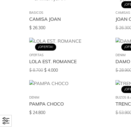
¡OF
BASICOS
CAMISAS
CAMISA JOAN
JOAN 
$
26.300
$
26.30
¡OFERTA!
¡OF
OFERTAS
DENIM
LOLA EST. ROMANCE
DAMO
$
8.700
$
4.000
$
28.90
¡OF
DENIM
BUZOS & 
PAMPA CHOCO
TREN
$
24.800
$
53.90