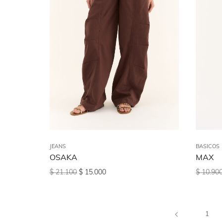
JEANS
BASICOS
OSAKA
MAX
$
21.100
$
15.000
$
10.90
1