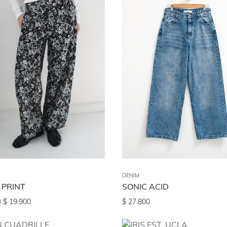
IGOS
DENIM
 PRINT
SONIC ACID
0
$
19.900
$
27.800