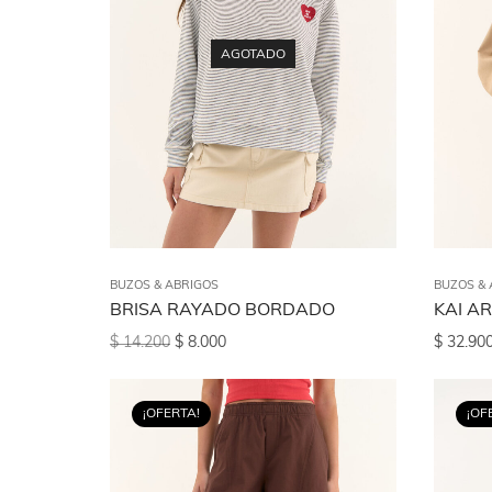
AGOTADO
BUZOS & ABRIGOS
BUZOS & 
BRISA RAYADO BORDADO
KAI A
$
14.200
$
8.000
$
32.90
¡OFERTA!
¡OF