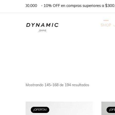
MPRA $100.000
- 10% OFF en compras superiores a $300.000 o
SHOP
DENIM
TEJIDOS
BASICOS
REMERAS Y T
Mostrando 145–168 de 194 resultados
MONOS & VES
SHORTS
¡OFERTA!
¡OF
PANTALONES