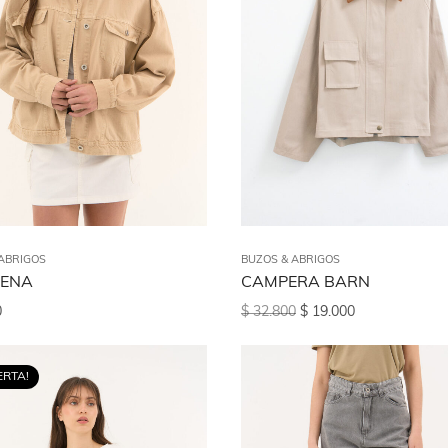
ABRIGOS
BUZOS & ABRIGOS
RENA
CAMPERA BARN
0
$
32.800
$
19.000
ERTA!