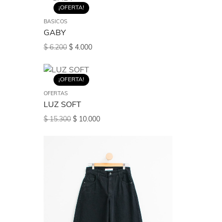
¡OFERTA!
BASICOS
GABY
$
6.200
$
4.000
¡OFERTA!
OFERTAS
LUZ SOFT
$
15.300
$
10.000