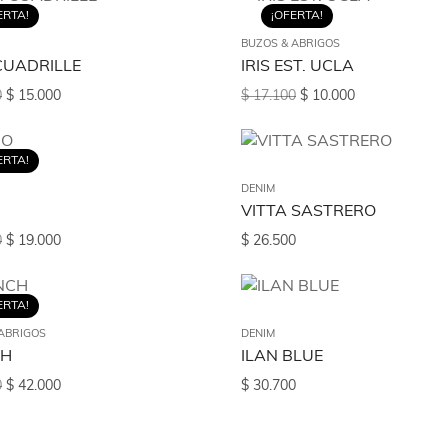
ERTA!
¡OFERTA!
BUZOS & ABRIGOS
CUADRILLE
IRIS EST. UCLA
0
$
15.000
$
17.100
$
10.000
ERTA!
DENIM
VITTA SASTRERO
0
$
19.000
$
26.500
ERTA!
ABRIGOS
DENIM
CH
ILAN BLUE
0
$
42.000
$
30.700