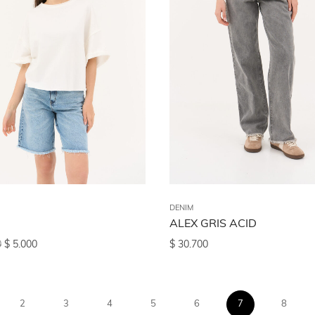
DENIM
ALEX GRIS ACID
0
$
5.000
$
30.700
2
3
4
5
6
7
8