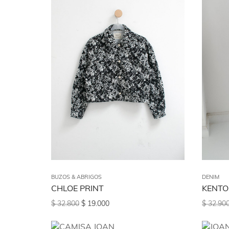
BUZOS & ABR
OFERTAS
Ver todo
BUZOS & ABRIGOS
DENIM
CHLOE PRINT
KENTO
$
32.800
$
19.000
$
32.90